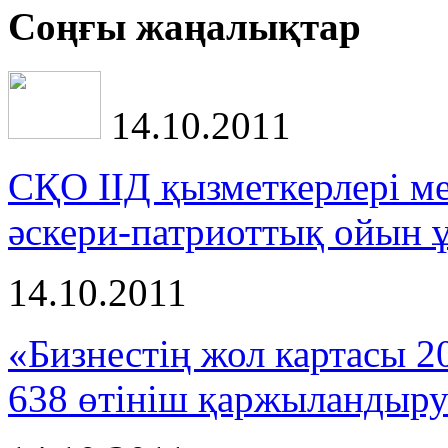
Cоңғы жаңалықтар
14.10.2011
СҚО ІІД қызметкерлері м
әскери-патриоттық ойын
14.10.2011
«Бизнестің жол картасы 
638 өтініш қаржыландыру