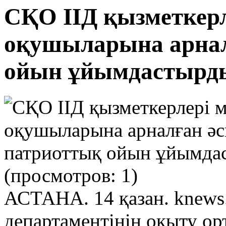
СҚО ІІД қызметкерл
оқушыларына арнал
ойын ұйымдастырд
(просмотров: 1)
АСТАНА. 14 қазан. knews.
департаментінің оқыту ор