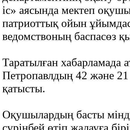
іс» аясында мектеп оқушы
патриоттық ойын ұйымдас
ведомствоның баспасөз қ
Таратылған хабарламада ат
Петропавлдың 42 және 21
қатысты.
Оқушылардың басты мінде
сүрінбей өтіп жалауға бі