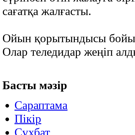
сағатқа жалғасты.
Ойын қорытындысы бойынш
Олар теледидар жеңіп алд
Басты мәзір
Сараптама
Пікір
Cұхбат