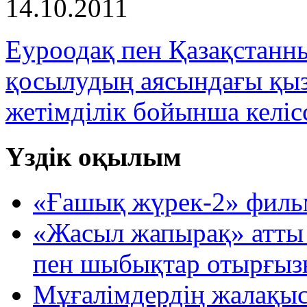
14.10.2011
Еуроодақ пен Қазақстанн
қосылудың аясындағы қыз
жетімділік бойынша келіс
Үздік оқылым
«Ғашық жүрек-2» фильм
«Жасыл жапырақ» атты 
пен шыбықтар отырғыз
Мұғалімдердің жалақыс