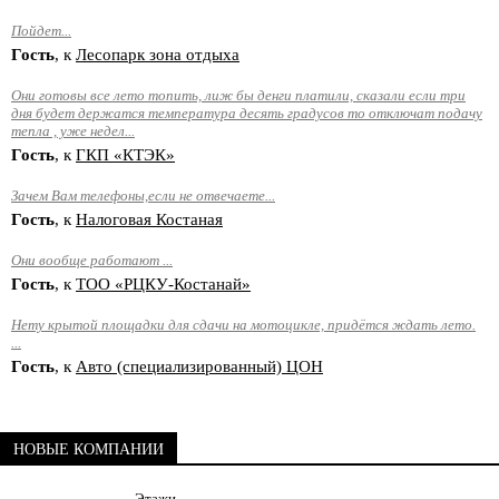
Пойдет...
Гость
, к
Лесопарк зона отдыха
Они готовы все лето топить, лиж бы денги платили, сказали если три
дня будет держатся температура десять градусов то отключат подачу
тепла , уже недел...
Гость
, к
ГКП «КТЭК»
Зачем Вам телефоны,если не отвечаете...
Гость
, к
Налоговая Костаная
Они вообще работают ...
Гость
, к
ТОО «РЦКУ-Костанай»
Нету крытой площадки для сдачи на мотоцикле, придётся ждать лето.
...
Гость
, к
Авто (специализированный) ЦОН
НОВЫЕ КОМПАНИИ
Этажи