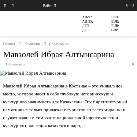
Войти
АИ-92:
USD:
АИ-95:
EUR:
ДТЛ:
RUB:
ДТЗ:
GBP:
Главная
Компании
Образование
Мавзолей Ибрая Алтынсарина
Образование
0
Мавзолей Ибрая Алтынсарина в Костанае – это уникальное
место, которое несет в себе глубокую историческую и
культурную значимость для Казахстана. Этот архитектурный
памятник не только привлекает туристов со всего мира, но и
служит важным символом национальной идентичности и
культурного наследия казахского народа.