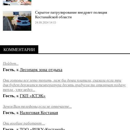
Скрытое патрулирование внедряет полиция
Костанайской области
24.09.2024 14:15
КОММЕНТАРИИ
Пойдет...
Гость
, к
Лесопарк зона отдыха
Они готовы все лето топить, лиж бы денги платили, сказали если три
дня будет держатся температура десять градусов то отключат подачу
тепла , уже недел...
Гость
, к
ГКП «КТЭК»
Зачем Вам телефоны,если не отвечаете...
Гость
, к
Налоговая Костаная
Они вообще работают ...
Гость
, к
ТОО «РЦКУ-Костанай»