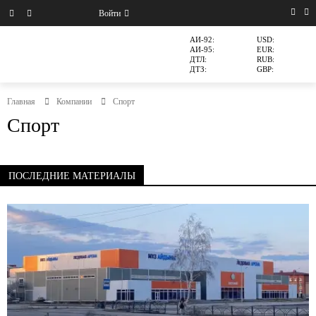
Войти
АИ-92:
USD:
АИ-95:
EUR:
ДТЛ:
RUB:
ДТЗ:
GBP:
Главная
Компании
Спорт
Спорт
ПОСЛЕДНИЕ МАТЕРИАЛЫ