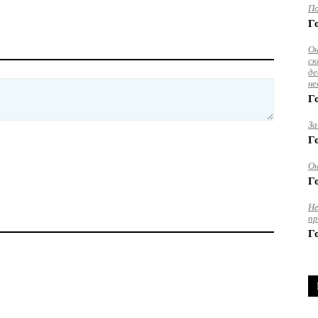
По
Г
Он
ск
де
не
Г
За
Г
Он
Г
Не
пр
Г