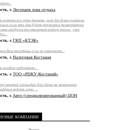
йдет...
ость
, к
Лесопарк зона отдыха
и готовы все лето топить, лиж бы денги платили,
азали если три дня будет держатся температура
сять градусов то отключат подачу тепла , уже
дел...
ость
, к
ГКП «КТЭК»
чем Вам телефоны,если не отвечаете...
ость
, к
Налоговая Костаная
и вообще работают ...
ость
, к
ТОО «РЦКУ-Костанай»
ту крытой площадки для сдачи на мотоцикле,
идётся ждать лето. ...
ость
, к
Авто (специализированный) ЦОН
НОВЫЕ КОМПАНИИ
Этажи